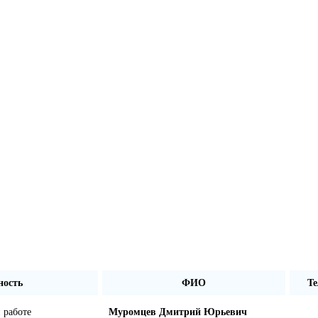
ность
ФИО
Т
 работе
Муромцев Дмитрий Юрьевич