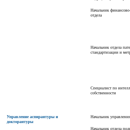
Начальник финансово
отдела
Начальник отдела пат
стандартизации и ме
Специалист по интел
собственности
Управление аспирантуры и
Начальник управлени
докторантуры
Начальник отдела под