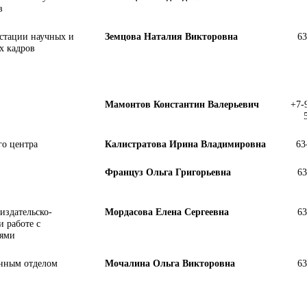
в
естации научных и
Земцова Наталия Викторовна
63
х кадров
Мамонтов Константин Валерьевич
+7-
го центра
Калистратова Ирина Владимировна
63
Француз Ольга Григорьевна
63
издательско-
Мордасова Елена Сергеевна
63
и работе с
иями
нным отделом
Мочалина Ольга Викторовна
63