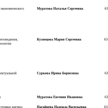
-экономического
Муратова Наталья Сергеевна
63
ентоведения,
Кузнецова Мария Сергеевна
63
трологии
лектуальной
Суркова Ирина Борисовна
63
я
Муратова Евгения Ивановна
63
готовки научно-
Нагайцева Надежда Васильевна
63