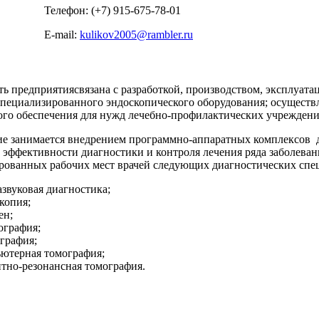
Телефон: (+7) 915-675-78-01
E-mail:
kulikov2005@rambler.ru
ть предприятиясвязана с разработкой, производством, эксплуат
специализированного эндоскопического оборудования; осуществл
го обеспечения для нужд лечебно-профилактических учреждени
е занимается внедрением программно-аппаратных комплексов
эффективности диагностики и контроля лечения ряда заболеван
рованных рабочих мест врачей следующих диагностических спе
азвуковая диагностика;
копия;
ен;
ография;
графия;
ютерная томография;
тно-резонансная томография.