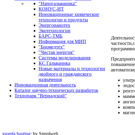
"Наногальваника"
КОНУС-ИТ
Инновационные химические
технологии и продукты
Энергонанотех
Экотехнологии
БАРС-ТМБ
Деятельнос
Информация для МИП
частности,
"Биомедтех"
программно
"Чистая энергия"
Системы моделирования
Предприяти
КС Гальваника
повышение 
Новые материалы и технологии
автоматизи
двойного и гражданского
назначения
ультр
Инновационная деятельность
эндос
Каталог научно-технических разработок
рентг
Технопарк "Вернадский"
мамм
ангио
компь
магни
joomla hosting
: by Simplweb