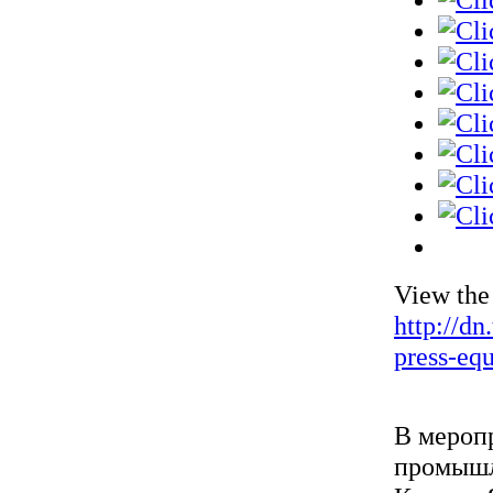
View the
http://dn
press-eq
В мероп
промышл