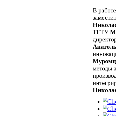
В работе
замести
Николае
ТГТУ
М
директо
Анатол
инновац
Муромц
методы 
произво
интегри
Никола