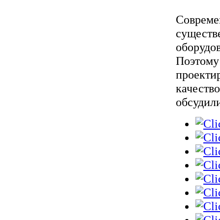
Совреме
существ
оборудов
Поэтому 
проекти
качеств
обсудил