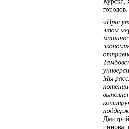
Курска, 
городов.
«Присут
этом ме
машинос
экономи
отправн
Тамбовс
универс
Мы расс
потенци
выполне
констру
поддерж
Дмитрий
инновац