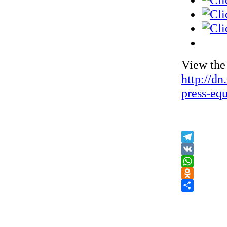
View the
http://dn
press-eq
Telegram
VK
WhatsApp
Odnoklassnik
Share