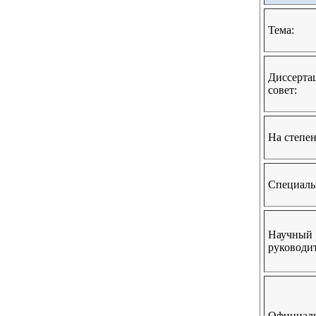
Тема:
Диссерта
совет:
На степен
Специаль
Научный
руководит
Официал