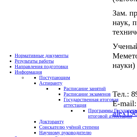
Зам. п
наук, 
технич
Ученый
Мемето
Нормативные документы
Результаты работы
науки) 
Направления подготовки
Информация
Поступающим
Аспиранту
Расписание занятий
Тел.: 
Расписание экзаменов
Государственная итоговая
E-mail
аттестация
Программы Государст
alex19
итоговой аттестации
Докторанту
Соискателю учёной степени
Научному руководителю