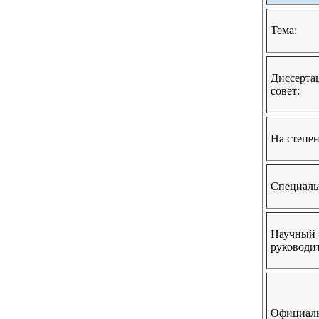
Тема:
Диссерта
совет:
На степен
Специаль
Научный
руководит
Официал