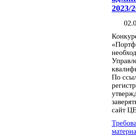
2023/
02.
Конкур
«Портф
необхо
Управле
квалифи
По ссы
регист
утвержд
заверят
сайт 
Требов
материа