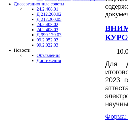
Диссертационные советы
содерж
24.2.408.01
докуме
Д 212.260.02
Д 212.260.05
24.2.408.02
ВНИ
24.2.408.03
Д 999.179.03
КУРС
99.2.052.03
99.2.022.03
10.
Новости
Объявления
Достижения
Для д
итогов
2023 г
аттес
электр
научны
Форма: