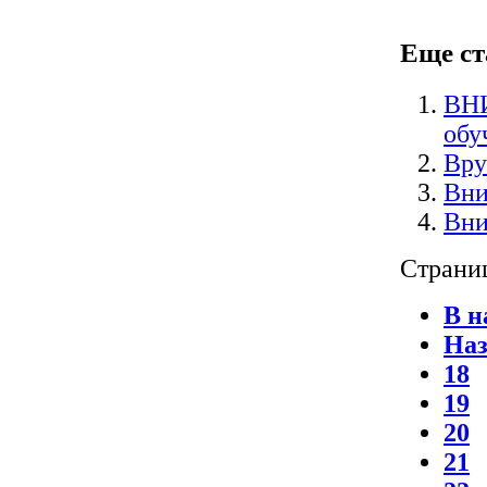
Еще ста
ВН
обу
Вру
Вни
Вни
Страниц
В н
Наз
18
19
20
21