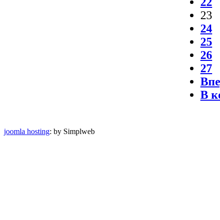
22
23
24
25
26
27
Впе
В к
joomla hosting
: by Simplweb