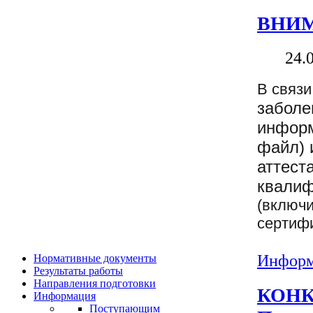
ВНИМ
24.
В связ
заболе
информ
файл) 
аттест
квали
(включи
сертифи
Информ
Нормативные документы
Результаты работы
Направления подготовки
КОНКУ
Информация
Поступающим