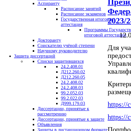
Прези
Аспиранту
Расписание занятий
Федер
Расписание экзаменов
2023/
Государственная итоговая
аттестация
Программы Государст
12.
итоговой аттестации
Докторанту
Соискателю учёной степени
Для уча
Научному руководителю
предос
Защита диссертаций
Списки защитившихся
Управле
24.2.408.01
квалифи
Д212.260.02
Д212.260.05
24.2.408.02
Критери
24.2.408.03
размещ
99.2.052.03
99.2.022.03
https:/
Д999.179.03
Диссертации, принятые к
рассмотрению
https:/
Диссертации, принятые к защите
Объявления
Портфо
Защиты в дистанционном формате