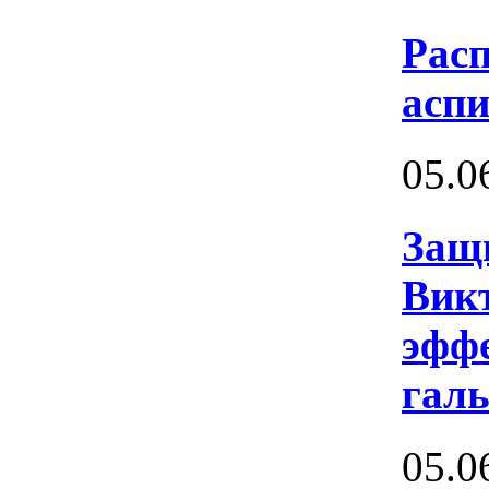
Расп
аспи
05.0
Защ
Викт
эфф
галь
05.0