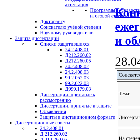
аттестация
Конк
Программы Государст
итоговой аттестации
Докторанту
ежег
Соискателю учёной степени
Научному руководителю
и об
Защита диссертаций
Списки защитившихся
24.2.408.01
Д212.260.02
28.0
Д212.260.05
24.2.408.02
24.2.408.03
Соискате
99.2.052.03
99.2.022.03
Д999.179.03
Тема:
Диссертации, принятые к
рассмотрению
Диссертации, принятые к защите
Объявления
Защиты в дистанционном формате
Диссерта
Диссертационные советы
24.2.408.01
Д 212.260.02
На степен
Д 212.260.05