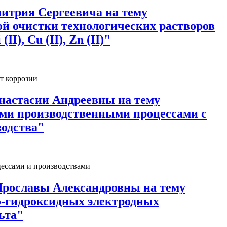
итрия Сергеевича на тему
 очистки технологических растворов
I), Cu (II), Zn (II)"
т коррозии
настасии Андреевны на тему
ми производственными процессами с
водства"
цессами и производствами
Ярославы Александровны на тему
о-гидроксидных электродных
ьта"