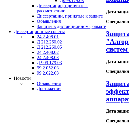
Д999.179.03
Диссертации, принятые к
рассмотрению
Дата защи
Диссертации, принятые к защите
Объявления
Специальн
Защиты в дистанционном формате
Диссертационные советы
Защита
24.2.408.01
"Алгор
Д 212.260.02
Д 212.260.05
систем
24.2.408.02
24.2.408.03
Дата защи
Д 999.179.03
99.2.052.03
Специальн
99.2.022.03
Новости
Защита
Объявления
Достижения
эффект
аппара
Дата защи
Специальн