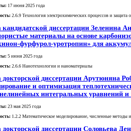
ты:
17 июня 2025 года
ость:
2.6.9 Технология электрохимических процессов и защита о
 кандидатской диссертации Зеленина А
ористые материалы на основе карбонизо
хинон-фурфурол-уротропин» для аккуму
ты:
5 июня 2025 года
ость:
2.6.6 Нанотехнологии и наноматериалы
 докторской диссертации Арутюняна Ро
ирование и оптимизация теплотехническ
 нелинейных интегральных уравнений и 
ты:
23 мая 2025 года
ость:
1.2.2 Математическое моделирование, численные методы 
 докторской диссертации Соловьева Ден