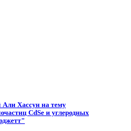
 Али Хассун на тему
очастиц CdSe и углеродных
оджетт"