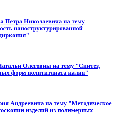
а Петра Николаевича на тему
ость наноструктурированной
 циркония"
атальи Олеговны на тему "Синтез,
нных форм полититаната калия"
рия Андреевича на тему "Методическое
тоскопии изделий из полимерных