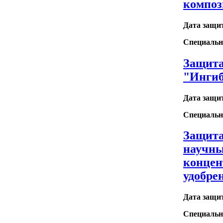
композ
Дата защи
Специальн
Защита
"Ингиб
Дата защи
Специальн
Защита
научны
концен
удобрен
Дата защи
Специальн