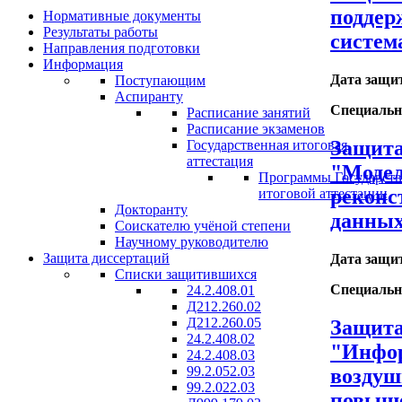
поддер
Нормативные документы
Результаты работы
систем
Направления подготовки
Информация
Дата защи
Поступающим
Аспиранту
Специальн
Расписание занятий
Расписание экзаменов
Защита
Государственная итоговая
аттестация
"Модел
Программы Государст
реконс
итоговой аттестации
Докторанту
данны
Соискателю учёной степени
Научному руководителю
Защита диссертаций
Дата защи
Списки защитившихся
Специальн
24.2.408.01
Д212.260.02
Д212.260.05
Защита
24.2.408.02
"Инфор
24.2.408.03
99.2.052.03
воздуш
99.2.022.03
повыше