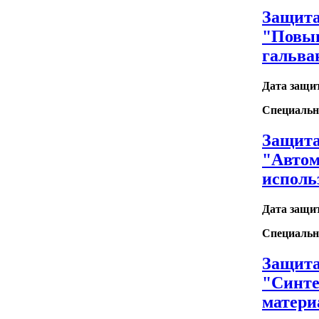
Защита
"Повыш
гальван
Дата защи
Специальн
Защита
"Автом
исполь
Дата защи
Специальн
Защита
"Синте
матери