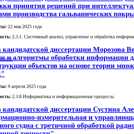
жки принятия решений при интеллектуа
ами производства гальванических покр
ты:
22 мая 2025 года
ость:
2.3.1. Системный анализ, управление и обработка информа
 кандидатской диссертации Морозова В
и и алгоритмы обработки информации д
венной
трукции объектов на основе теории множ
х"
ты:
9 апреля 2025 года
ость:
2.3.8 Информатика и информационные процессы
 кандидатской диссертации Сустина Але
мационно-измерительная и управляющая
ного судна с третичной обработкой рад
нной точности"