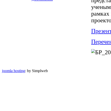
предст
учеными
рамках 
проекто
Презен
Перечен
joomla hosting
: by Simplweb