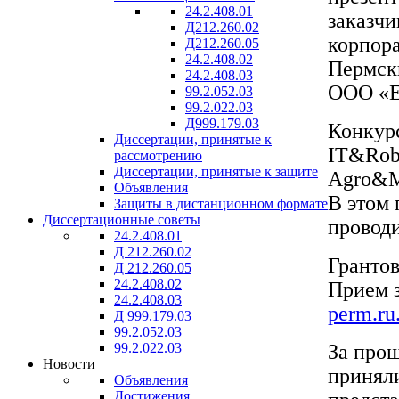
24.2.408.01
заказчи
Д212.260.02
корпор
Д212.260.05
24.2.408.02
Пермск
24.2.408.03
ООО «Е
99.2.052.03
99.2.022.03
Д999.179.03
Конкурс
Диссертации, принятые к
IT&Rob
рассмотрению
Диссертации, принятые к защите
Agro&M
Объявления
В этом 
Защиты в дистанционном формате
Диссертационные советы
провод
24.2.408.01
Д 212.260.02
Грантов
Д 212.260.05
24.2.408.02
Прием з
24.2.408.03
perm.ru
Д 999.179.03
99.2.052.03
За прош
99.2.022.03
Новости
приняли
Объявления
Достижения