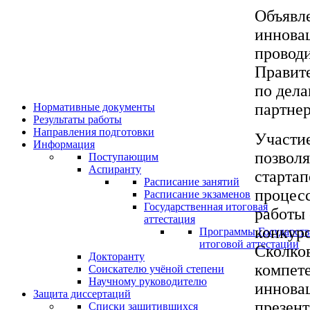
Объявле
иннова
проводи
Правите
по дел
партнер
Нормативные документы
Результаты работы
Направления подготовки
Участи
Информация
позволя
Поступающим
Аспиранту
стартап
Расписание занятий
процес
Расписание экзаменов
Государственная итоговая
работы 
аттестация
конкур
Программы Государст
итоговой аттестации
Сколков
Докторанту
компете
Соискателю учёной степени
Научному руководителю
инновац
Защита диссертаций
презен
Списки защитившихся