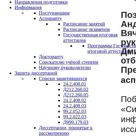
Направления подготовки
Информация
По
Поступающим
Аспиранту
Ан
Расписание занятий
Расписание экзаменов
Вя
Государственная итоговая
ру
аттестация
Программы Государст
Дм
итоговой аттестации
Докторанту
отб
Соискателю учёной степени
Пр
Научному руководителю
Защита диссертаций
асп
Списки защитившихся
24.2.408.01
Д212.260.02
Д212.260.05
По
24.2.408.02
24.2.408.03
«Си
99.2.052.03
ин
99.2.022.03
Д999.179.03
исс
Диссертации, принятые к
рассмотрению