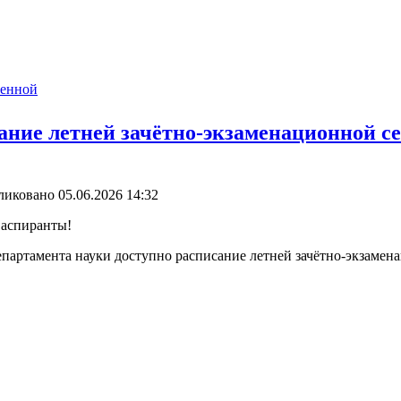
венной
ание летней зачётно-экзаменационной се
иковано 05.06.2026 14:32
аспиранты!
епартамента науки доступно расписание летней зачётно-экзамен