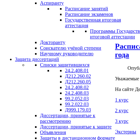
Аспиранту
Расписание занятий
Расписание экзаменов
Государственная итоговая
аттестация
Программы Государст
итоговой аттестации
Докторанту
Распис
Соискателю учёной степени
года
Научному руководителю
Защита диссертаций
Списки защитившихся
Опубл
24.2.408.01
Д212.260.02
Уважаемые 
Д212.260.05
24.2.408.02
На сайте Д
24.2.408.03
99.2.052.03
1 курс
99.2.022.03
Д999.179.03
2 курс
Диссертации, принятые к
3 курс
рассмотрению
Диссертации, принятые к защите
Экстерны
Объявления
Защиты в дистанционном формате